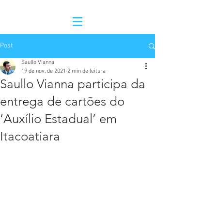
Post
Saullo Vianna
19 de nov. de 2021
2 min de leitura
Saullo Vianna participa da
entrega de cartões do
‘Auxílio Estadual’ em
Itacoatiara