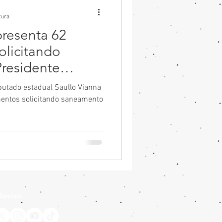
tura
presenta 62
olicitando
Presidente
utado estadual Saullo Vianna
mentos solicitando saneamento
Sociais