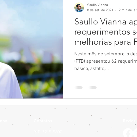
Saullo Vianna
8 de set. de 2021
2 min de lei
Saullo Vianna a
requerimentos s
melhorias para 
Figueiredo
Neste mês de setembro, o dep
(PTB) apresentou 62 requeri
básico, asfalto,...
anna
Contatos
Redes 
(61) 3215-5607