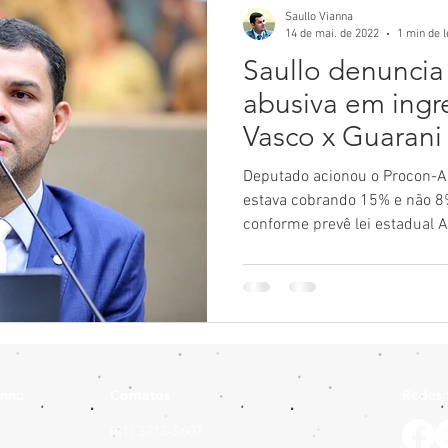
Saullo Vianna
14 de mai. de 2022
1 min de l
Saullo denuncia
abusiva em ingr
Vasco x Guarani
corrige o valor
Deputado acionou o Procon-A
estava cobrando 15% e não 8
conforme prevê lei estadual A
anna
Contatos
Redes 
(61) 3215-5607