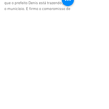
que o prefeito Denis está trazendo para 
o município. E firmo o compromisso de 
continuar ajudando, destinando mais 
emendas e facilitando a vida dos 
moradores de Atalaia”, afirmou.
Saullo Vianna
Amazonas
Ações
Emendas
Saúde
Segurança
Asfaltamento
Tabatinga
Benjamin Constant
Alto Solimões
Atalaia do Norte
Ver tudo
Posts recentes