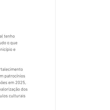
al tenho 
udo o que 
icípio e 
rtalecimento 
em patrocínios 
hões em 2025, 
valorização dos 
los culturais 