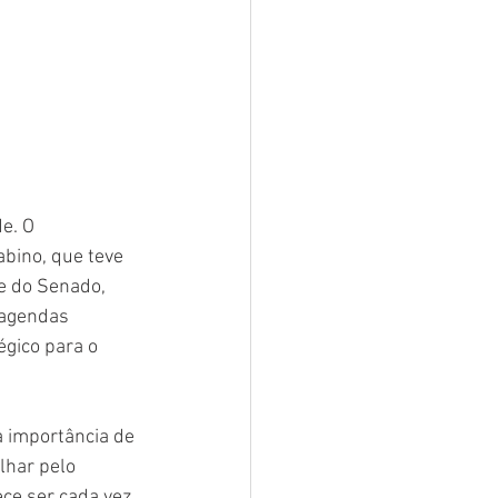
e. O 
abino, que teve 
e do Senado, 
 agendas 
gico para o 
 importância de 
lhar pelo 
ce ser cada vez 