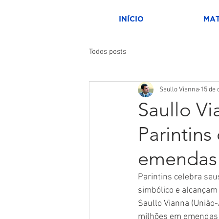
INÍCIO
MAT
Todos posts
Saullo Vianna
15 de 
Saullo Vi
Parintin
emendas 
Parintins celebra se
simbólico e alcançam 
Saullo Vianna (União-
milhões em emendas p