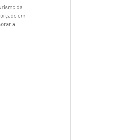
urismo da 
 orçado em 
orar a 