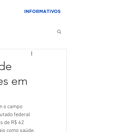
INFORMATIVOS
 de
ões em
m o campo 
utado federal 
is de R$ 42 
ais como saúde, 