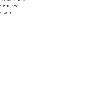
rticulando 
putado.