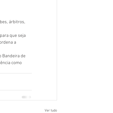
es, árbitros, 
para que seja 
ordena a 
 Bandeira de 
iência como 
Ver tudo