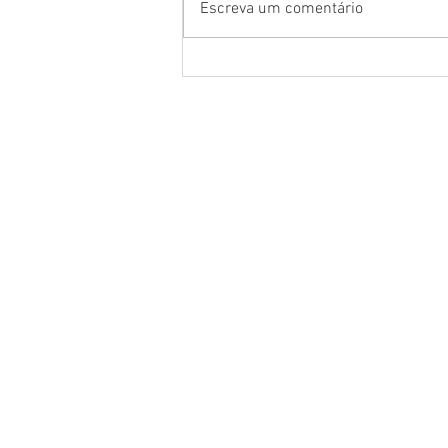
Escreva um comentário
Saullo Vianna transforma
camisas dos municípios em
marca de pertencimento ao
Amazonas
Deputado Federal | Saullo Vi
Início
Matérias
Bio
Galeria
Projetos
Informativos