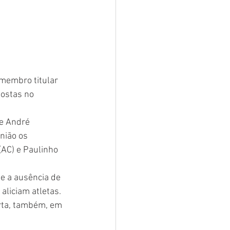
 membro titular 
ostas no 
ce André 
nião os 
(AC) e Paulinho 
e a ausência de 
liciam atletas. 
rta, também, em 