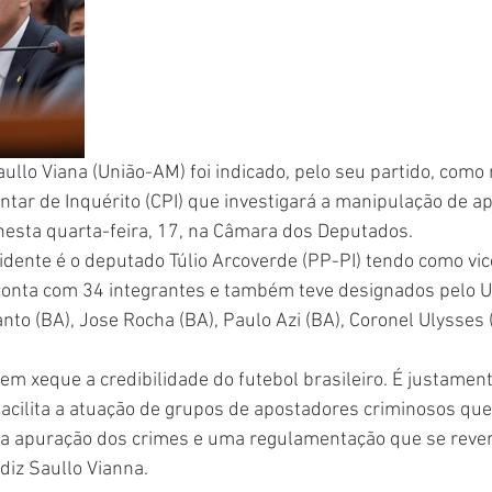
ullo Viana (União-AM) foi indicado, pelo seu partido, como
ar de Inquérito (CPI) que investigará a manipulação de ap
 nesta quarta-feira, 17, na Câmara dos Deputados.    
sidente é o deputado Túlio Arcoverde (PP-PI) tendo como vi
 conta com 34 integrantes e também teve designados pelo U
o (BA), Jose Rocha (BA), Paulo Azi (BA), Coronel Ulysses 
m xeque a credibilidade do futebol brasileiro. É justament
cilita a atuação de grupos de apostadores criminosos que a
a apuração dos crimes e uma regulamentação que se reve
diz Saullo Vianna. 