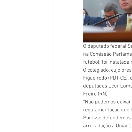
O deputado federal Sa
na Comissão Parlament
futebol, foi instalada
O colegiado, cujo pre
Figueiredo (PDT-CE),
deputados Leur Lomant
Freire (RN). 
“Não podemos deixar e
regulamentação que fa
Por isso defendemos 
arrecadação à União”, 