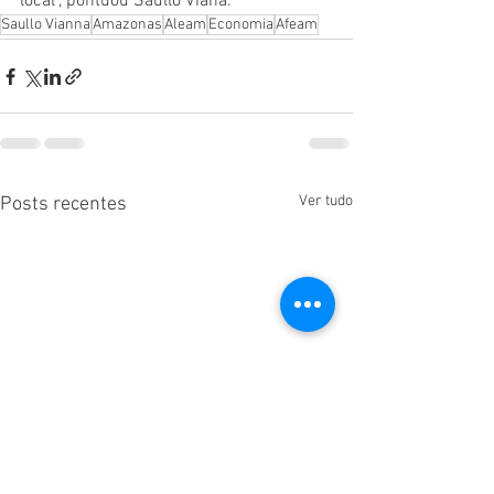
local", pontuou Saullo Viana.
Saullo Vianna
Amazonas
Aleam
Economia
Afeam
Ver tudo
Posts recentes