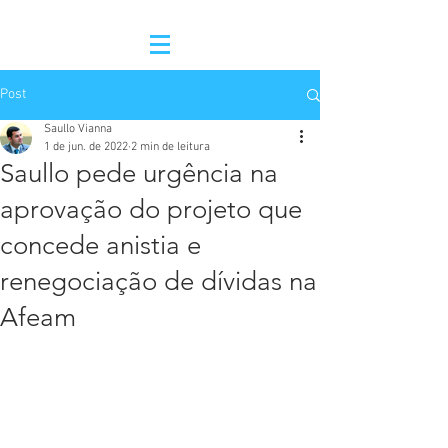
Post
Saullo Vianna
1 de jun. de 2022
2 min de leitura
Saullo pede urgência na
aprovação do projeto que
concede anistia e
renegociação de dívidas na
Afeam