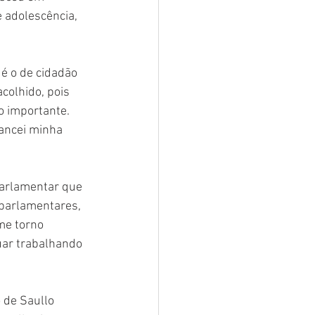
 adolescência, 
é o de cidadão 
olhido, pois 
o importante. 
lancei minha 
parlamentar que 
parlamentares, 
me torno 
uar trabalhando 
 de Saullo 