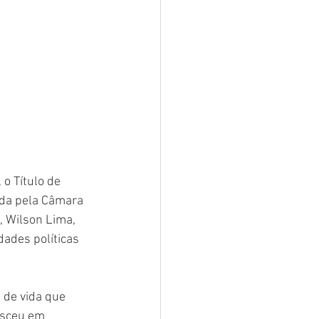
o Título de 
ida pela Câmara 
 Wilson Lima, 
ades políticas 
 de vida que 
asceu em 