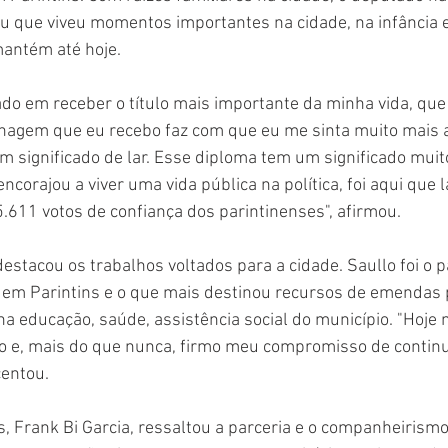
 que viveu momentos importantes na cidade, na infância e
antém até hoje.
do em receber o título mais importante da minha vida, que 
nagem que eu recebo faz com que eu me sinta muito mais ac
em significado de lar. Esse diploma tem um significado muit
ncorajou a viver uma vida pública na política, foi aqui que 
5.611 votos de confiança dos parintinenses", afirmou.
tacou os trabalhos voltados para a cidade. Saullo foi o 
 em Parintins e o que mais destinou recursos de emendas 
na educação, saúde, assistência social do município. "Hoje 
to e, mais do que nunca, firmo meu compromisso de contin
centou.
ns, Frank Bi Garcia, ressaltou a parceria e o companheirismo