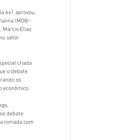
a 6x1 aprovou, 
 Vianna (MDB-
 Márcio Elias 
no setor 
pecial criada 
ue o debate 
erando os 
o econômico.
go, 
se debate 
eja tomada com 