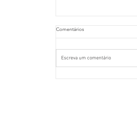
Comentários
Escreva um comentário
Saullo Vianna transforma
camisas dos municípios em
marca de pertencimento ao
Amazonas
Deputado Federal | Saullo Vi
Início
Matérias
Bio
Galeria