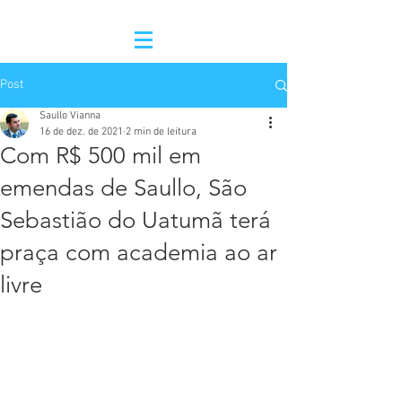
Post
Saullo Vianna
16 de dez. de 2021
2 min de leitura
Com R$ 500 mil em
emendas de Saullo, São
Sebastião do Uatumã terá
praça com academia ao ar
livre