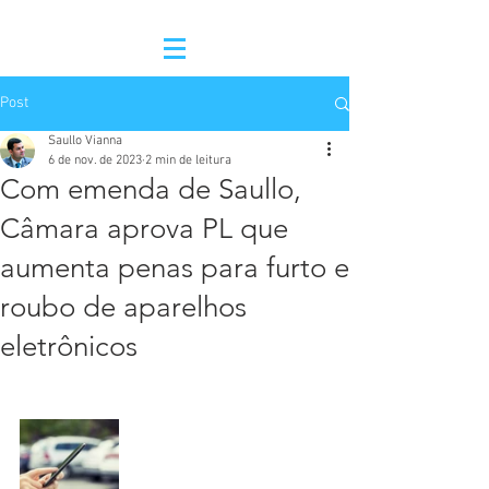
Post
Saullo Vianna
6 de nov. de 2023
2 min de leitura
Com emenda de Saullo,
Câmara aprova PL que
aumenta penas para furto e
roubo de aparelhos
eletrônicos